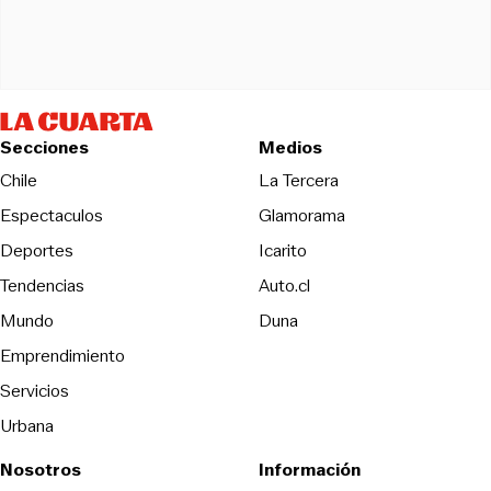
Secciones
Medios
Opens in new wind
Chile
La Tercera
Espectaculos
Glamorama
Opens in new window
Deportes
Icarito
Opens in new window
Tendencias
Auto.cl
Opens in new window
Mundo
Duna
Emprendimiento
Servicios
Urbana
Nosotros
Información