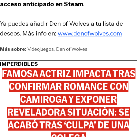
acceso anticipado en Steam
.
Ya puedes añadir
Den of Wolves
a tu lista de
deseos. Más info en:
www.denofwolves.com
Más sobre:
Videojuegos
Den of Wolves
IMPERDIBLES
FAMOSA ACTRIZ IMPACTA TRAS
CONFIRMAR ROMANCE CON
CAMIROGA Y EXPONER
REVELADORA SITUACIÓN: SE
ACABÓ TRAS ‘CULPA’ DE UNA