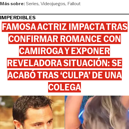
Más sobre:
Series
Videojuegos
Fallout
IMPERDIBLES
FAMOSA ACTRIZ IMPACTA TRAS
CONFIRMAR ROMANCE CON
CAMIROGA Y EXPONER
REVELADORA SITUACIÓN: SE
ACABÓ TRAS ‘CULPA’ DE UNA
COLEGA