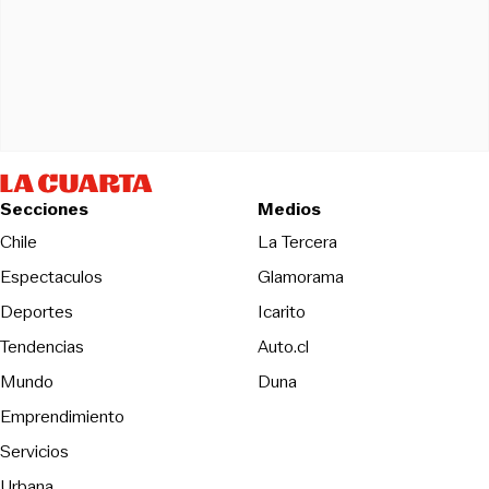
Secciones
Medios
Opens in new wind
Chile
La Tercera
Espectaculos
Glamorama
Opens in new window
Deportes
Icarito
Opens in new window
Tendencias
Auto.cl
Opens in new window
Mundo
Duna
Emprendimiento
Servicios
Urbana