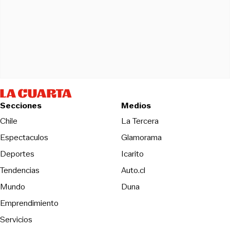
Secciones
Medios
Opens in new wind
Chile
La Tercera
Espectaculos
Glamorama
Opens in new window
Deportes
Icarito
Opens in new window
Tendencias
Auto.cl
Opens in new window
Mundo
Duna
Emprendimiento
Servicios