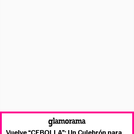
Vuelve “CEBOLLA”: Un Culebrón para