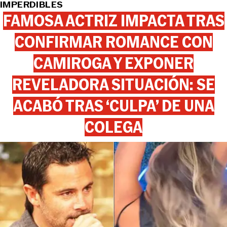
IMPERDIBLES
FAMOSA ACTRIZ IMPACTA TRAS
CONFIRMAR ROMANCE CON
CAMIROGA Y EXPONER
REVELADORA SITUACIÓN: SE
ACABÓ TRAS ‘CULPA’ DE UNA
COLEGA