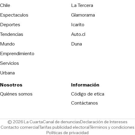
Opens in new wind
Chile
La Tercera
Espectaculos
Glamorama
Opens in new window
Deportes
Icarito
Opens in new window
Tendencias
Auto.cl
Opens in new window
Mundo
Duna
Emprendimiento
Servicios
Urbana
Nosotros
Información
Opens in new
Quiénes somos
Código de etica
Contáctanos
Opens in new window
Ope
© 2026 La Cuarta
Canal de denuncias
Declaración de Intereses
Opens in new window
Opens in new window
Contacto comercial
Tarifas publicidad electoral
Términos y condiciones
Políticas de privacidad