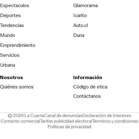
Espectaculos
Glamorama
Opens in new window
Deportes
Icarito
Opens in new window
Tendencias
Auto.cl
Opens in new window
Mundo
Duna
Emprendimiento
Servicios
Urbana
Nosotros
Información
Opens in new
Quiénes somos
Código de etica
Contáctanos
Opens in new window
Ope
© 2026 La Cuarta
Canal de denuncias
Declaración de Intereses
Opens in new window
Opens in new window
Contacto comercial
Tarifas publicidad electoral
Términos y condiciones
Políticas de privacidad