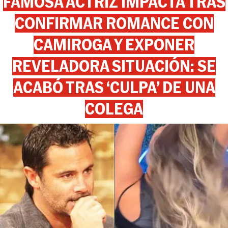
FAMOSA ACTRIZ IMPACTA TRAS
CONFIRMAR ROMANCE CON
CAMIROGA Y EXPONER
REVELADORA SITUACIÓN: SE
ACABÓ TRAS ‘CULPA’ DE UNA
COLEGA