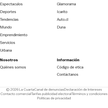
Espectaculos
Glamorama
Opens in new window
Deportes
Icarito
Opens in new window
Tendencias
Auto.cl
Opens in new window
Mundo
Duna
Emprendimiento
Servicios
Urbana
Nosotros
Información
Opens in new
Quiénes somos
Código de etica
Contáctanos
Opens in new window
Ope
© 2026 La Cuarta
Canal de denuncias
Declaración de Intereses
Opens in new window
Opens in new window
Contacto comercial
Tarifas publicidad electoral
Términos y condiciones
Políticas de privacidad