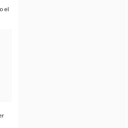
o el
er