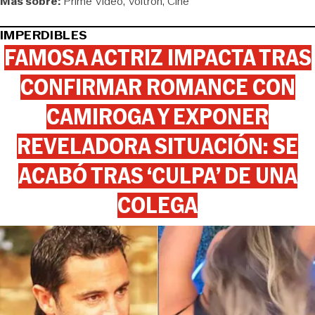
Más sobre:
Prime Video
Voltron
Cine
IMPERDIBLES
FAMOSA ACTRIZ IMPACTA TRAS
CONFIRMAR ROMANCE CON
CAMIROGA Y EXPONER
REVELADORA SITUACIÓN: SE
ACABÓ TRAS ‘CULPA’ DE UNA
COLEGA