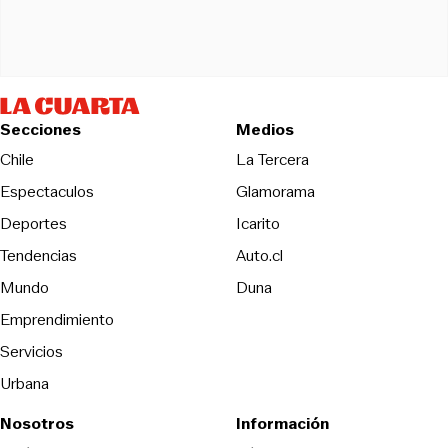
Secciones
Medios
Opens in new wind
Chile
La Tercera
Espectaculos
Glamorama
Opens in new window
Deportes
Icarito
Opens in new window
Tendencias
Auto.cl
Opens in new window
Mundo
Duna
Emprendimiento
Servicios
Urbana
Nosotros
Información