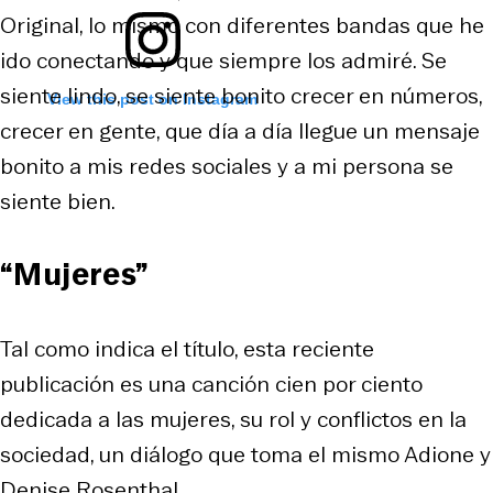
Original, lo mismo con diferentes bandas que he
ido conectando y que siempre los admiré. Se
siente lindo, se siente bonito crecer en números,
View this post on Instagram
crecer en gente, que día a día llegue un mensaje
bonito a mis redes sociales y a mi persona se
siente bien.
“Mujeres”
Tal como indica el título, esta reciente
publicación es una canción cien por ciento
dedicada a las mujeres, su rol y conflictos en la
sociedad, un diálogo que toma el mismo Adione y
Denise Rosenthal.