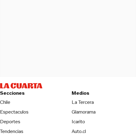
Secciones
Medios
Opens in new wind
Chile
La Tercera
Espectaculos
Glamorama
Opens in new window
Deportes
Icarito
Opens in new window
Tendencias
Auto.cl