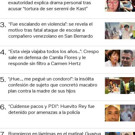
exautoridad explica drama personal tras
acusar “tortura de ser seremi de Kast”
3
.
“Fue escalando en violencia”: se revela el
motivo tras fatal ataque de escolar a
compañero venezolano en San Bernardo
4
.
“Esta vieja viajaba todos los años...”: Crespo
sale en defensa de Camila Flores y le
responde sin filtro a Carmen Hertz
5
.
“¡Hue..., me pegué un condoro!”: la insólita
confesión de sujeto que concretó macabro
plan contra la madre de sus hijos
6
.
“Cuídense pacos y PDI”: Huevito Rey fue
detenido por amenazas a la policía
7
.
Rompieron en lágrimas en el matinal: Guagua