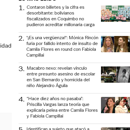
1
.
Contaron billetes y la cifra es
desorbitante: bolivianos
fiscalizados en Coquimbo no
pudieron acreditar millonaria carga
2
.
“¡Es una vergüenza!“: Mónica Rincón
furia por fallido intento de insulto de
ridad
Camila Flores en round con Fabiola
Campillai
3
.
Macabro nexo: revelan vínculo
entre presunto asesino de escolar
en San Bernardo y homicida del
niño Alejandro Águila
4
.
“Hace diez años no pasaba”:
Priscilla Vargas lanza teoría que
explicaría pelea entre Camila Flores
y Fabiola Campillai
5
.
Identifican a sujeto que atacó a