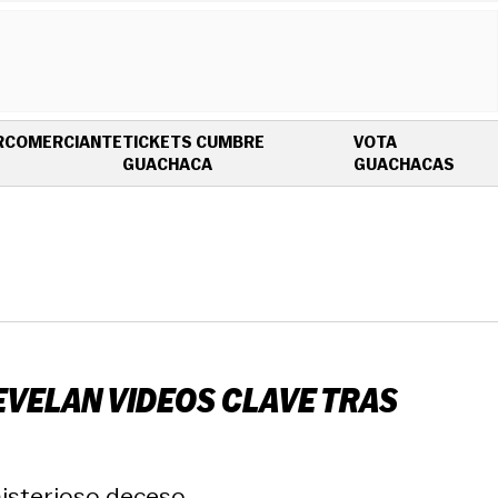
R
COMERCIANTE
TICKETS CUMBRE
VOTA
OPENS IN NEW WINDOW
OPEN
GUACHACA
GUACHACAS
EVELAN VIDEOS CLAVE TRAS
isterioso deceso.