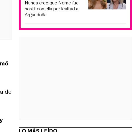
Nunes cree que Neme fue
hostil con ella por lealtad a
Argandoña
omó
ía de
y
LO MÁS LEÍDO