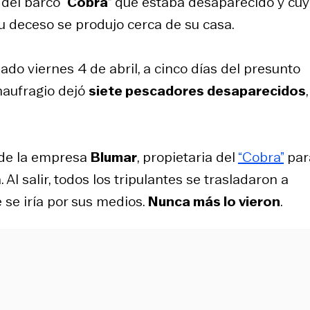
a del barco “
Cobra
” que estaba desaparecido y cu
su deceso se produjo cerca de su casa.
ado viernes 4 de abril, a cinco días del presunto
 naufragio dejó
siete pescadores desaparecidos
 de la empresa
Blumar
, propietaria del
“Cobra”
par
 Al salir, todos los tripulantes se trasladaron a
e se iría por sus medios.
Nunca más lo vieron
.