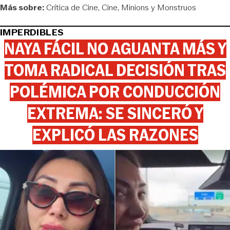
Más sobre:
Crítica de Cine
Cine
Minions y Monstruos
IMPERDIBLES
NAYA FÁCIL NO AGUANTA MÁS Y
TOMA RADICAL DECISIÓN TRAS
POLÉMICA POR CONDUCCIÓN
EXTREMA: SE SINCERÓ Y
EXPLICÓ LAS RAZONES