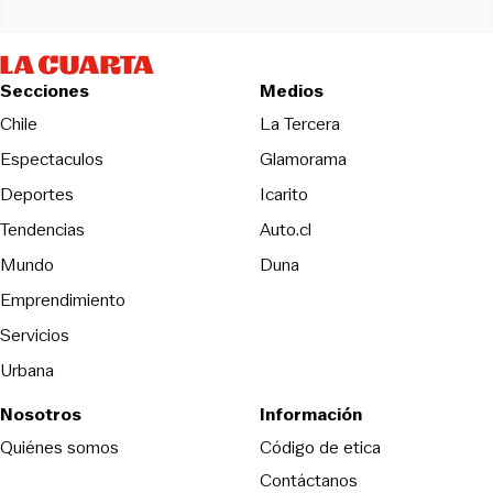
Secciones
Medios
Opens in new wind
Chile
La Tercera
Espectaculos
Glamorama
Opens in new window
Deportes
Icarito
Opens in new window
Tendencias
Auto.cl
Opens in new window
Mundo
Duna
Emprendimiento
Servicios
Urbana
Nosotros
Información
Opens in new
Quiénes somos
Código de etica
Contáctanos