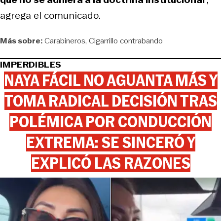
agrega el comunicado.
Más sobre:
Carabineros
Cigarrillo contrabando
IMPERDIBLES
NAYA FÁCIL NO AGUANTA MÁS Y
TOMA RADICAL DECISIÓN TRAS
POLÉMICA POR CONDUCCIÓN
EXTREMA: SE SINCERÓ Y
EXPLICÓ LAS RAZONES