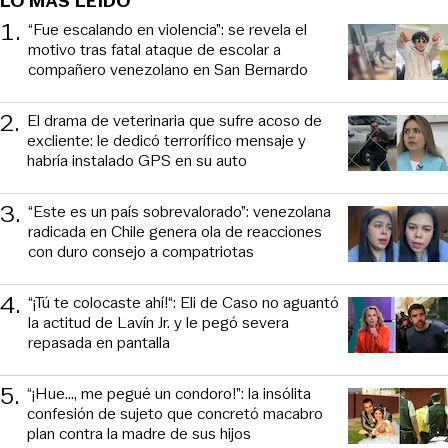
LO MÁS LEÍDO
1
.
“Fue escalando en violencia”: se revela el
motivo tras fatal ataque de escolar a
compañero venezolano en San Bernardo
2
.
El drama de veterinaria que sufre acoso de
excliente: le dedicó terrorífico mensaje y
habría instalado GPS en su auto
3
.
“Este es un país sobrevalorado”: venezolana
radicada en Chile genera ola de reacciones
con duro consejo a compatriotas
4
.
“¡Tú te colocaste ahí!“: Eli de Caso no aguantó
la actitud de Lavín Jr. y le pegó severa
repasada en pantalla
5
.
“¡Hue..., me pegué un condoro!”: la insólita
confesión de sujeto que concretó macabro
plan contra la madre de sus hijos