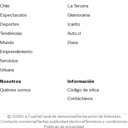
Opens in new wind
Chile
La Tercera
Espectaculos
Glamorama
Opens in new window
Deportes
Icarito
Opens in new window
Tendencias
Auto.cl
Opens in new window
Mundo
Duna
Emprendimiento
Servicios
Urbana
Nosotros
Información
Opens in new
Quiénes somos
Código de etica
Contáctanos
Opens in new window
Ope
© 2026 La Cuarta
Canal de denuncias
Declaración de Intereses
Opens in new window
Opens in new window
Contacto comercial
Tarifas publicidad electoral
Términos y condiciones
Políticas de privacidad