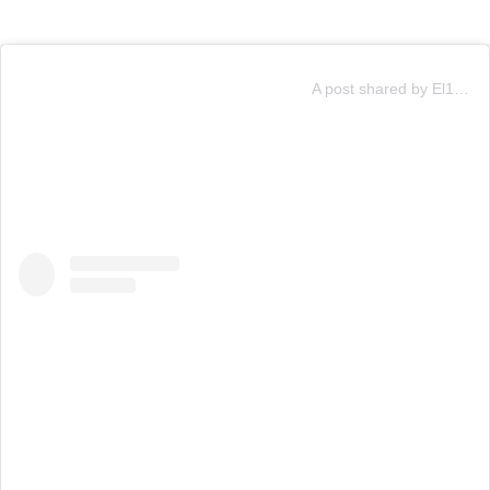
A post shared by El13 (@canal13cl)