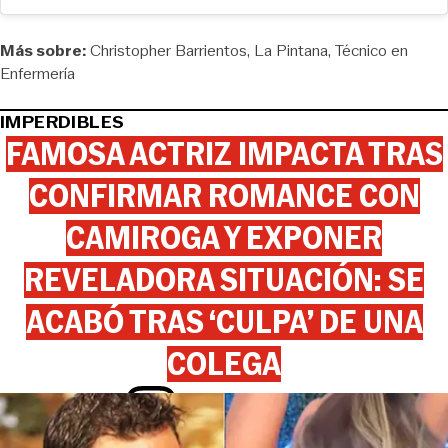
Más sobre:
Christopher Barrientos
La Pintana
Técnico en
Enfermería
IMPERDIBLES
FAMOSA ACTRIZ IMPACTA TRAS
CONFIRMAR ROMANCE CON
CAMIROGA Y EXPONER
REVELADORA SITUACIÓN: SE
ACABÓ TRAS ‘CULPA’ DE UNA
COLEGA