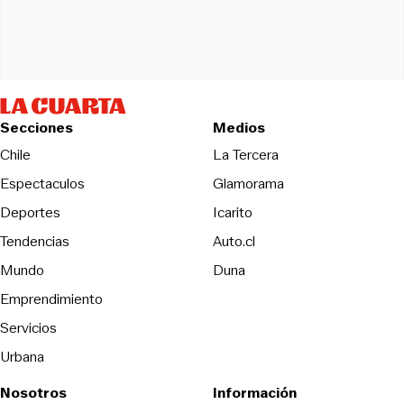
Secciones
Medios
Opens in new wind
Chile
La Tercera
Espectaculos
Glamorama
Opens in new window
Deportes
Icarito
Opens in new window
Tendencias
Auto.cl
Opens in new window
Mundo
Duna
Emprendimiento
Servicios
Urbana
Nosotros
Información