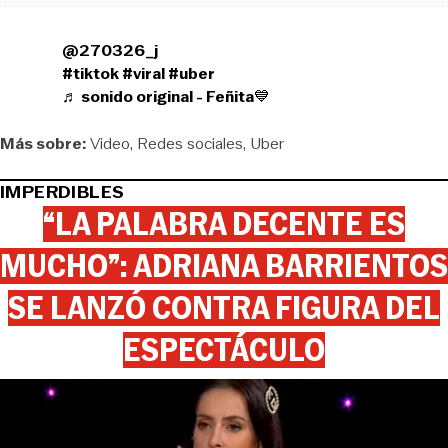
@270326_j
#tiktok
#viral
#uber
♬ sonido original - Feñita💙
Más sobre:
Video
Redes sociales
Uber
IMPERDIBLES
“LA PALABRA DECENTE ES
MUCHO”: ADRIANA BARRIENTOS
SE LANZÓ CONTRA FIGURA DEL
ESPECTÁCULO