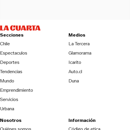
Secciones
Medios
Opens in new wind
Chile
La Tercera
Espectaculos
Glamorama
Opens in new window
Deportes
Icarito
Opens in new window
Tendencias
Auto.cl
Opens in new window
Mundo
Duna
Emprendimiento
Servicios
Urbana
Nosotros
Información
Opens in new
Quiénes somos
Código de etica