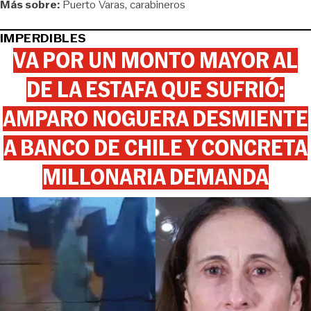
Más sobre:
Puerto Varas
carabineros
IMPERDIBLES
VA POR UN MONTO MAYOR AL
DE LA ESTAFA QUE SUFRIÓ:
AMPARO NOGUERA DESMIENTE
A BANCO DE CHILE Y CONCRETA
MILLONARIA DEMANDA