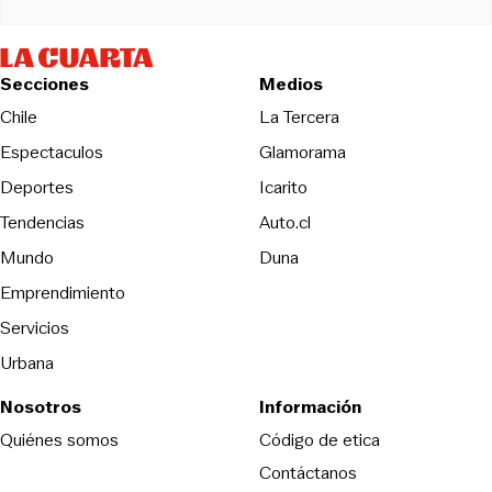
Secciones
Medios
Opens in new wind
Chile
La Tercera
Espectaculos
Glamorama
Opens in new window
Deportes
Icarito
Opens in new window
Tendencias
Auto.cl
Opens in new window
Mundo
Duna
Emprendimiento
Servicios
Urbana
Nosotros
Información
Opens in new
Quiénes somos
Código de etica
Contáctanos