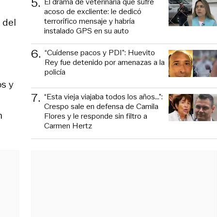
5
.
El drama de veterinaria que sufre
acoso de excliente: le dedicó
terrorífico mensaje y habría
 del
instalado GPS en su auto
6
.
“Cuídense pacos y PDI”: Huevito
Rey fue detenido por amenazas a la
policía
os y
7
.
“Esta vieja viajaba todos los años...”:
Crespo sale en defensa de Camila
n
Flores y le responde sin filtro a
Carmen Hertz