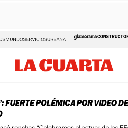
CONSTRUCTO
OS
MUNDO
SERVICIOS
URBANA
: FUERTE POLÉMICA POR VIDEO D
O
acó ronchas. “Celebramos el actuar de las FF