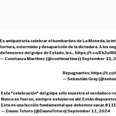
Es antipatriota celebrar el bombardeo de La Moneda, la inte
tortura, exterminio y desaparición de la dictadura. A los ne
defensores del golpe de Estado, les…
https://t.co/Eh2u9lt
— Constanza Martínez (@contimartinez)
September 11, 
Repugnantes:
https://t.c
— Sebastián Gray (@sebas
Esta "celebración" del golpe sólo muestra el verdadero ro
Nunca se fueron, siempre estuvieron ahí. Están dispuestos a
Esta es una lección fundamental que debemos sacar.
#11D
— Dauno Totoro (@DaunoTotoro)
September 11, 2024