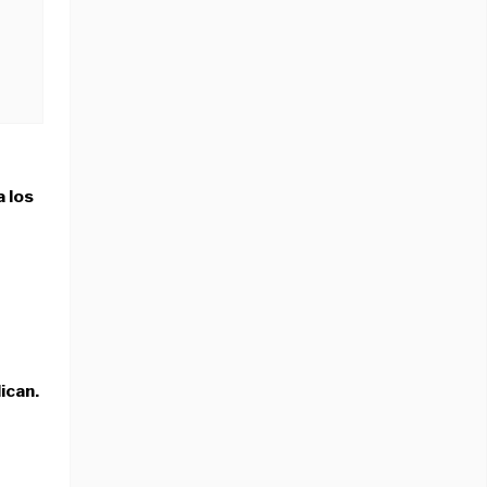
a los
ican.