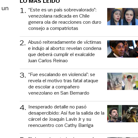
LO MÁS LEÍDO
n un
1
.
“Este es un país sobrevalorado”:
venezolana radicada en Chile
genera ola de reacciones con duro
consejo a compatriotas
2
.
Abusó reiteradamente de víctimas
e indujo al aborto: revelan condena
que deberá cumplir el exalcalde
Juan Carlos Reinao
3
.
“Fue escalando en violencia”: se
revela el motivo tras fatal ataque
de escolar a compañero
venezolano en San Bernardo
4
.
Inesperado detalle no pasó
desapercibido: Así fue la salida de la
cárcel de Joaquín Lavín Jr y su
reencuentro con Cathy Barriga