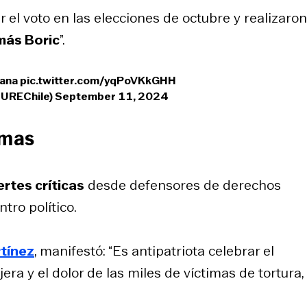
 el voto en las elecciones de octubre y realizaro
más Boric
”.
cana
pic.twitter.com/yqPoVKkGHH
JUREChile)
September 11, 2024
rmas
ertes críticas
desde defensores de derechos
tro político.
tínez
, manifestó: “Es antipatriota celebrar el
a y el dolor de las miles de víctimas de tortura,