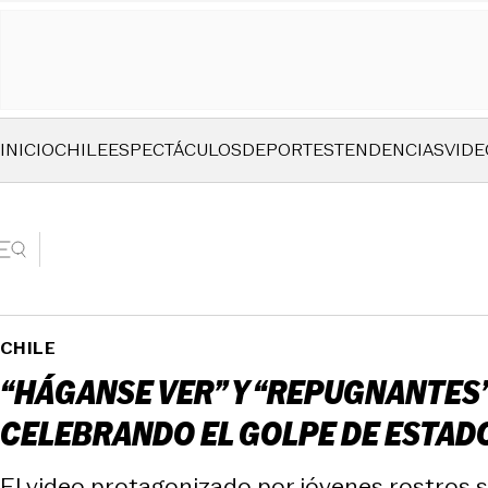
INICIO
CHILE
ESPECTÁCULOS
DEPORTES
TENDENCIAS
VIDE
CHILE
“HÁGANSE VER” Y “REPUGNANTES”
CELEBRANDO EL GOLPE DE ESTAD
El video protagonizado por jóvenes rostros s