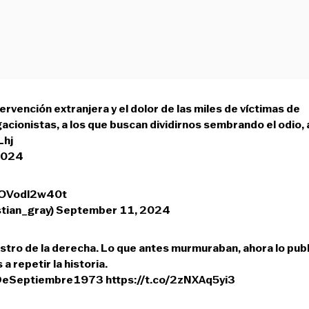
rvención extranjera y el dolor de las miles de víctimas de
gacionistas, a los que buscan dividirnos sembrando el odio, 
Lhj
2024
o/OVodl2w40t
tian_gray)
September 11, 2024
stro de la derecha. Lo que antes murmuraban, ahora lo publ
 repetir la historia.
eSeptiembre1973
https://t.co/2zNXAq5yi3