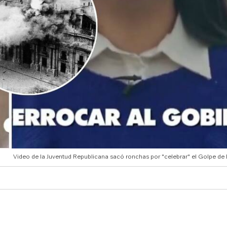
Video de la Juventud Republicana sacó ronchas por "celebrar" el Golpe de 