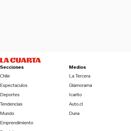
Secciones
Medios
Opens in new wind
Chile
La Tercera
Espectaculos
Glamorama
Opens in new window
Deportes
Icarito
Opens in new window
Tendencias
Auto.cl
Opens in new window
Mundo
Duna
Emprendimiento