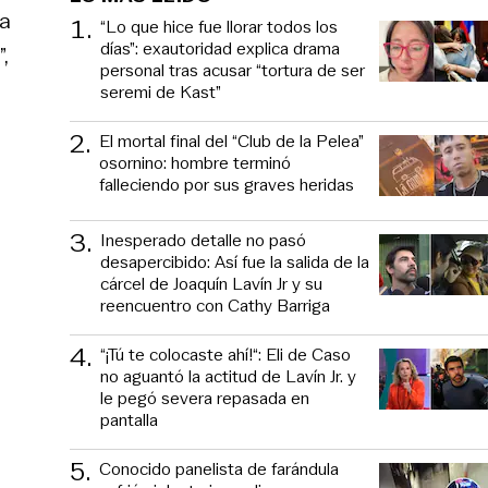
ra
1
.
“Lo que hice fue llorar todos los
días”: exautoridad explica drama
,
personal tras acusar “tortura de ser
seremi de Kast”
2
.
El mortal final del “Club de la Pelea”
osornino: hombre terminó
falleciendo por sus graves heridas
3
.
Inesperado detalle no pasó
desapercibido: Así fue la salida de la
cárcel de Joaquín Lavín Jr y su
reencuentro con Cathy Barriga
4
.
“¡Tú te colocaste ahí!“: Eli de Caso
no aguantó la actitud de Lavín Jr. y
le pegó severa repasada en
pantalla
5
.
Conocido panelista de farándula