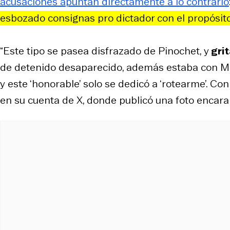
acusaciones apuntan directamente a lo contrario
esbozado consignas pro dictador con el propósit
“Este tipo se pasea disfrazado de Pinochet, y
grit
de detenido desaparecido, además estaba con Mar
y este ‘honorable’ solo se dedicó a ‘rotearme’. Con
en su cuenta de X, donde publicó una foto encar