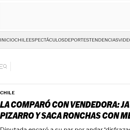
INICIO
CHILE
ESPECTÁCULOS
DEPORTES
TENDENCIAS
VIDE
CHILE
LA COMPARÓ CON VENDEDORA: JAV
PIZARRO Y SACA RONCHAS CON 
Diputada encaró a su par por andar “disfrazad