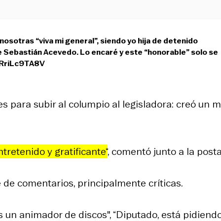
nosotras “viva mi general”, siendo yo hija de detenido
e Sebastián Acevedo. Lo encaré y este “honorable” solo se
/RriLc9TA8V
s para subir al columpio al legisladora: creó un
tretenido y gratificante
“
, comentó junto a la posta
e de comentarios, principalmente críticas.
s un animador de discos", “Diputado, está pidiend