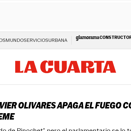
CONSTRUCTO
OS
MUNDO
SERVICIOS
URBANA
IER OLIVARES APAGA EL FUEGO CO
MEME
o de Pinochet”, pero el parlamentario se lo to