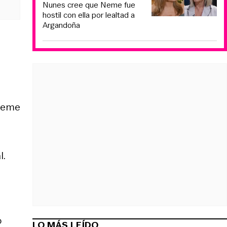
Nunes cree que Neme fue
hostil con ella por lealtad a
Argandoña
 meme
l.
o
LO MÁS LEÍDO