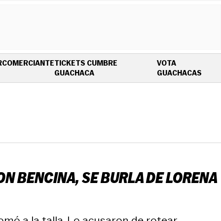
R
COMERCIANTE
TICKETS CUMBRE
VOTA
OPENS IN NEW WINDOW
OPEN
GUACHACA
GUACHACAS
N BENCINA, SE BURLA DE LORENA
mó a la talla. Lo acusaron de rotear.