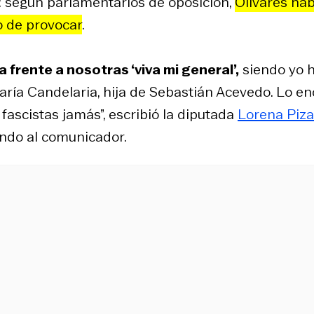
: según parlamentarios de oposición,
Olivares hab
o de provocar
.
a frente a nosotras ‘viva mi general’,
siendo yo h
ía Candelaria, hija de Sebastián Acevedo. Lo en
 fascistas jamás”, escribió la diputada
Lorena Piza
ando al comunicador.