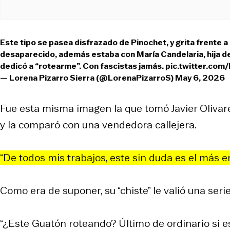
Este tipo se pasea disfrazado de Pinochet, y grita frente a 
desaparecido, además estaba con María Candelaria, hija d
dedicó a “rotearme”. Con fascistas jamás.
pic.twitter.com
— Lorena Pizarro Sierra (@LorenaPizarroS)
May 6, 2026
Fue esta misma imagen la que tomó Javier Olivare
y la comparó con una vendedora callejera.
“De todos mis trabajos, este sin duda es el más en
Como era de suponer, su “chiste” le valió una seri
“¿Este Guatón roteando? Último de ordinario si e