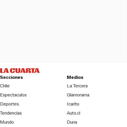
Secciones
Medios
Opens in new wind
Chile
La Tercera
Espectaculos
Glamorama
Opens in new window
Deportes
Icarito
Opens in new window
Tendencias
Auto.cl
Opens in new window
Mundo
Duna