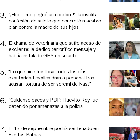
3
.
“¡Hue..., me pegué un condoro!”: la insólita
confesión de sujeto que concretó macabro
plan contra la madre de sus hijos
4
.
El drama de veterinaria que sufre acoso de
excliente: le dedicó terrorífico mensaje y
habría instalado GPS en su auto
5
.
“Lo que hice fue llorar todos los días”:
exautoridad explica drama personal tras
acusar “tortura de ser seremi de Kast”
6
.
“Cuídense pacos y PDI”: Huevito Rey fue
detenido por amenazas a la policía
7
.
El 17 de septiembre podría ser feriado en
Fiestas Patrias