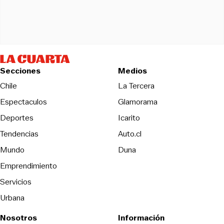
Secciones
Medios
Opens in new wind
Chile
La Tercera
Espectaculos
Glamorama
Opens in new window
Deportes
Icarito
Opens in new window
Tendencias
Auto.cl
Opens in new window
Mundo
Duna
Emprendimiento
Servicios
Urbana
Nosotros
Información