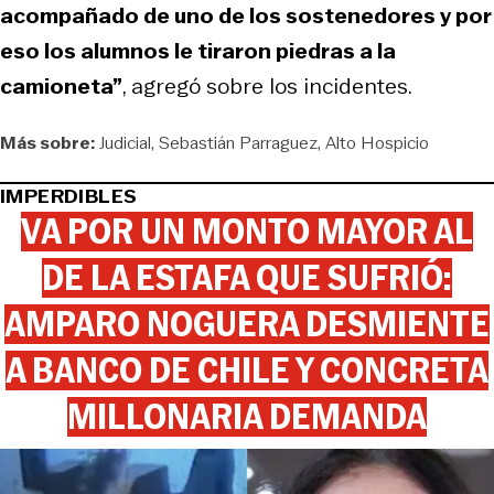
acompañado de uno de los sostenedores y por
eso los alumnos le tiraron piedras a la
camioneta”
, agregó sobre los incidentes.
Más sobre:
Judicial
Sebastián Parraguez
Alto Hospicio
IMPERDIBLES
VA POR UN MONTO MAYOR AL
DE LA ESTAFA QUE SUFRIÓ:
AMPARO NOGUERA DESMIENTE
A BANCO DE CHILE Y CONCRETA
MILLONARIA DEMANDA