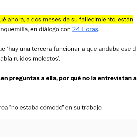
ué ahora, a dos meses de su fallecimiento, están
anquemilla, en diálogo con
24 Horas
.
ue “hay una tercera funcionaria que andaba ese d
bía ruidos molestos”.
en preguntas a ella, por qué no la entrevistan a
eroa “no estaba cómodo” en su trabajo.