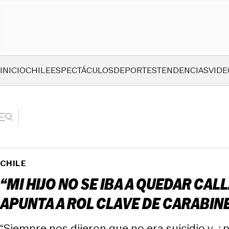
INICIO
CHILE
ESPECTÁCULOS
DEPORTES
TENDENCIAS
VIDE
CHILE
“MI HIJO NO SE IBA A QUEDAR CA
APUNTA A ROL CLAVE DE CARABIN
“Siempre nos dijeron que no era suicidio y, ¿