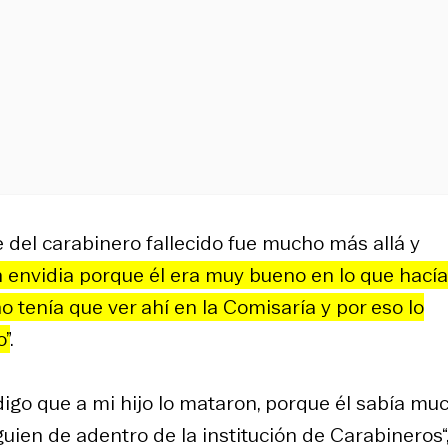
e del carabinero fallecido fue mucho más allá y
an envidia porque él era muy bueno en lo que hacía
no tenía que ver ahí en la Comisaría y por eso lo
o”
.
yo digo que a mi hijo lo mataron, porque él sabía mu
uien de adentro de la institución de Carabineros“