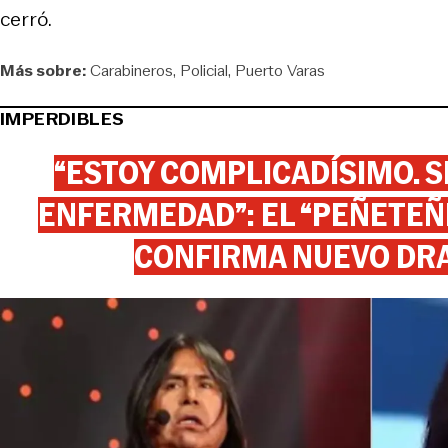
cerró.
Más sobre:
Carabineros
Policial
Puerto Varas
IMPERDIBLES
“ESTOY COMPLICADÍSIMO. SI
ENFERMEDAD”: EL “PEÑETEÑE
CONFIRMA NUEVO DR