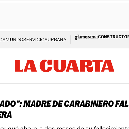
CONSTRUCTO
OS
MUNDO
SERVICIOS
URBANA
LLADO”: MADRE DE CARABINERO FA
ERA
por qué ahora, a dos meses de su fallecimiento