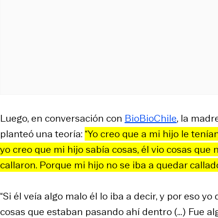
Luego, en conversación con
BioBioChile
, la madr
planteó una teoría:
“Yo creo que a mi hijo le tení
yo creo que mi hijo sabía cosas, él vio cosas que 
callaron. Porque mi hijo no se iba a quedar callad
“Si él veía algo malo él lo iba a decir, y por eso 
cosas que estaban pasando ahí dentro (…) Fue alg