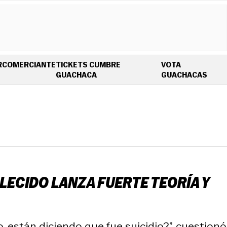
R
COMERCIANTE
TICKETS CUMBRE
VOTA
OPENS IN NEW WINDOW
OPEN
GUACHACA
GUACHACAS
LLECIDO LANZA FUERTE TEORÍA Y
, están diciendo que fue suicidio?”, cuestionó