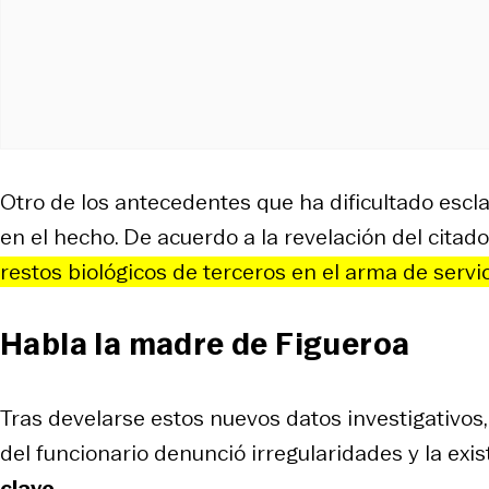
Otro de los antecedentes que ha dificultado esclar
en el hecho. De acuerdo a la revelación del citado
re
stos biológicos de te
r
ce
r
os en el a
r
ma de se
r
vi
Habla la madre de Figueroa
Tras develarse estos nuevos datos investigativos, l
del funcionario denunció irregularidades y la exi
clave
.