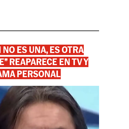
 NO ES UNA, ES OTRA
” REAPARECE EN TV Y
AMA PERSONAL