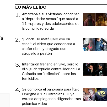
LO MÁS LEÍDO
1
.
Amarraba a sus víctimas: condenan
a “depredador sexual” que atacó a
11 mujeres y dos adolescentes de
la comunidad sorda
ía
2
.
“¡Conch... lo maté! ¡Me voy en
cana!“: el video que condenaría a
chofer ebrio y drogado que
atropelló a peatón
3
.
Intentaron frenarlo en vivo, pero lo
dijo igual: repudio contra líder de La
Cofradía por “reflexión” sobre los
femicidios
4
.
Se complica el panorama para Ítalo
Omegna y “La Cofradía”: PDI ya
estaría desplegando diligencias tras
polémico video