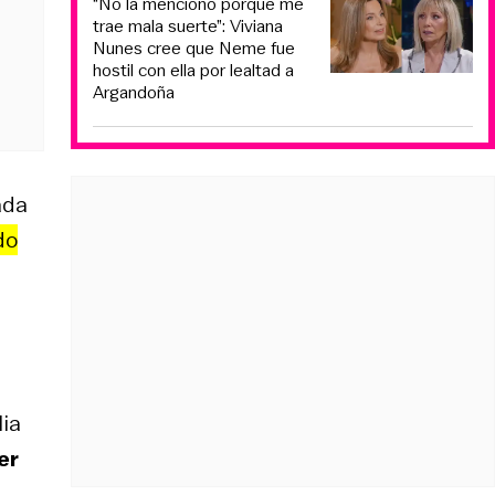
“No la menciono porque me
trae mala suerte”: Viviana
Nunes cree que Neme fue
hostil con ella por lealtad a
Argandoña
ada
do
lia
er