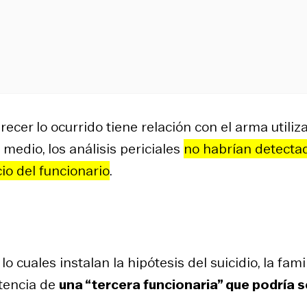
ecer lo ocurrido tiene relación con el arma utiliz
 medio, los análisis periciales
no hab
r
ían detecta
cio del funciona
r
io
.
o cuales instalan la hipótesis del suicidio, la fami
stencia de
una “tercera funcionaria” que podría s