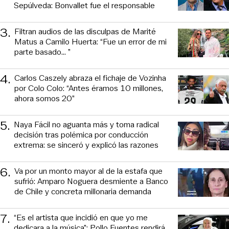
Sepúlveda: Bonvallet fue el responsable
3
.
Filtran audios de las disculpas de Marité
Matus a Camilo Huerta: “Fue un error de mi
parte basado... ”
4
.
Carlos Caszely abraza el fichaje de Vozinha
por Colo Colo: “Antes éramos 10 millones,
ahora somos 20”
5
.
Naya Fácil no aguanta más y toma radical
decisión tras polémica por conducción
extrema: se sinceró y explicó las razones
6
.
Va por un monto mayor al de la estafa que
sufrió: Amparo Noguera desmiente a Banco
de Chile y concreta millonaria demanda
7
.
“Es el artista que incidió en que yo me
dedicara a la música”: Pollo Fuentes rendirá