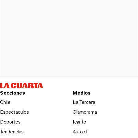
Secciones
Medios
Opens in new wind
Chile
La Tercera
Espectaculos
Glamorama
Opens in new window
Deportes
Icarito
Opens in new window
Tendencias
Auto.cl