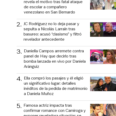
revela el motivo tras fatal ataque
de escolar a compañero
venezolano en San Bernardo
2
.
JC Rodríguez no lo deja pasar y
sepulta a Nicolás Larraín tras
basureo: acusó “clasismo” y filtró
revelador antecedente
3
.
Daniella Campos arremete contra
panel de Hay que decirlo tras
bomba lanzada en vivo por Daniela
Aránguiz
4
.
Ella compró los pasajes y él eligió
un significativo lugar: detalles
inéditos de la pedida de matrimonio
a Daniela Muñoz
5
.
Famosa actriz impacta tras
confirmar romance con Camiroga y
exponer reveladora situación: se