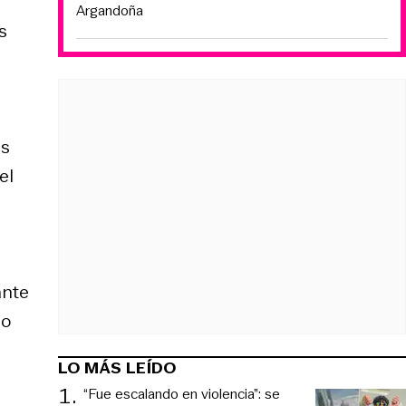
Argandoña
s
us
el
ante
do
LO MÁS LEÍDO
1
.
“Fue escalando en violencia”: se