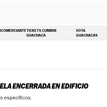
R
COMERCIANTE
TICKETS CUMBRE
VOTA
OPENS IN NEW WINDOW
OPEN
GUACHACA
GUACHACAS
ELA ENCERRADA EN EDIFICIO
s específicos.