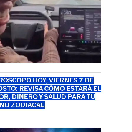
ÓSCOPO HOY, VIERNES 7 DE
STO: REVISA CÓMO ESTARÁ EL
R, DINERO Y SALUD PARA TU
GNO ZODIACAL