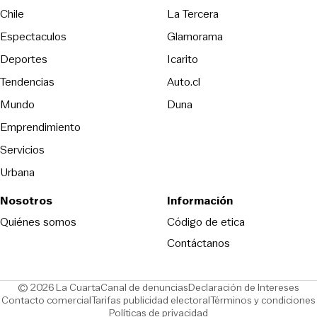
Opens in new wind
Chile
La Tercera
Espectaculos
Glamorama
Opens in new window
Deportes
Icarito
Opens in new window
Tendencias
Auto.cl
Opens in new window
Mundo
Duna
Emprendimiento
Servicios
Urbana
Nosotros
Información
Opens in new
Quiénes somos
Código de etica
Contáctanos
Opens in new window
Ope
© 2026 La Cuarta
Canal de denuncias
Declaración de Intereses
Opens in new window
Opens in new window
Contacto comercial
Tarifas publicidad electoral
Términos y condiciones
Políticas de privacidad