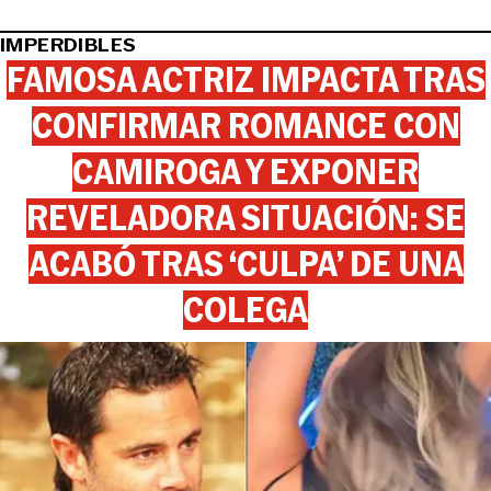
IMPERDIBLES
FAMOSA ACTRIZ IMPACTA TRAS
CONFIRMAR ROMANCE CON
CAMIROGA Y EXPONER
REVELADORA SITUACIÓN: SE
ACABÓ TRAS ‘CULPA’ DE UNA
COLEGA