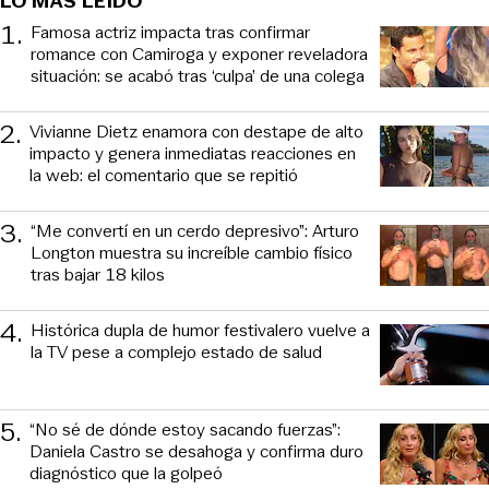
LO MÁS LEÍDO
1
.
Famosa actriz impacta tras confirmar
romance con Camiroga y exponer reveladora
situación: se acabó tras ‘culpa’ de una colega
2
.
Vivianne Dietz enamora con destape de alto
impacto y genera inmediatas reacciones en
la web: el comentario que se repitió
3
.
“Me convertí en un cerdo depresivo”: Arturo
Longton muestra su increíble cambio físico
tras bajar 18 kilos
4
.
Histórica dupla de humor festivalero vuelve a
la TV pese a complejo estado de salud
5
.
“No sé de dónde estoy sacando fuerzas”:
Daniela Castro se desahoga y confirma duro
diagnóstico que la golpeó