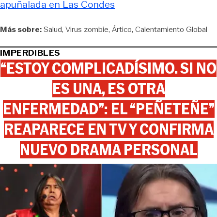
apuñalada en Las Condes
Más sobre:
Salud
Virus zombie
Ártico
Calentamiento Global
IMPERDIBLES
“ESTOY COMPLICADÍSIMO. SI NO
ES UNA, ES OTRA
ENFERMEDAD”: EL “PEÑETEÑE”
REAPARECE EN TV Y CONFIRMA
NUEVO DRAMA PERSONAL