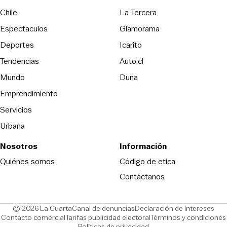
Opens in new wind
Chile
La Tercera
Espectaculos
Glamorama
Opens in new window
Deportes
Icarito
Opens in new window
Tendencias
Auto.cl
Opens in new window
Mundo
Duna
Emprendimiento
Servicios
Urbana
Nosotros
Información
Opens in new
Quiénes somos
Código de etica
Contáctanos
Opens in new window
Ope
© 2026 La Cuarta
Canal de denuncias
Declaración de Intereses
Opens in new window
Opens in new window
Contacto comercial
Tarifas publicidad electoral
Términos y condiciones
Políticas de privacidad