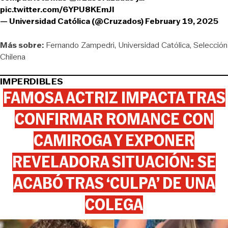
pic.twitter.com/6YPU8KEmJl
— Universidad Católica (@Cruzados)
February 19, 2025
Más sobre:
Fernando Zampedri
Universidad Católica
Selección
Chilena
IMPERDIBLES
FAMOSA ACTRIZ IMPACTA TRAS
CONFIRMAR ROMANCE CON
CAMIROGA Y EXPONER
REVELADORA SITUACIÓN: SE
ACABÓ TRAS ‘CULPA’ DE UNA
COLEGA