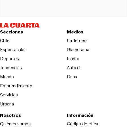
Secciones
Medios
Opens in new wind
Chile
La Tercera
Espectaculos
Glamorama
Opens in new window
Deportes
Icarito
Opens in new window
Tendencias
Auto.cl
Opens in new window
Mundo
Duna
Emprendimiento
Servicios
Urbana
Nosotros
Información
Opens in new
Quiénes somos
Código de etica