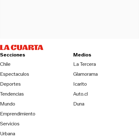
Secciones
Medios
Opens in new wind
Chile
La Tercera
Espectaculos
Glamorama
Opens in new window
Deportes
Icarito
Opens in new window
Tendencias
Auto.cl
Opens in new window
Mundo
Duna
Emprendimiento
Servicios
Urbana