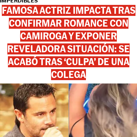
IMPERDIBLES
FAMOSA ACTRIZ IMPACTA TRAS
CONFIRMAR ROMANCE CON
CAMIROGA Y EXPONER
REVELADORA SITUACIÓN: SE
ACABÓ TRAS ‘CULPA’ DE UNA
COLEGA