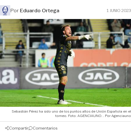
Por
Eduardo Ortega
1 JUNIO 2023
Sebastián Pérez ha sido uno de los puntos altos de Unión Española en el
torneo. Foto: AGENCIAUNO.
Agenciauno
Compartir
Comentarios