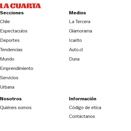
Secciones
Medios
Opens in new wind
Chile
La Tercera
Espectaculos
Glamorama
Opens in new window
Deportes
Icarito
Opens in new window
Tendencias
Auto.cl
Opens in new window
Mundo
Duna
Emprendimiento
Servicios
Urbana
Nosotros
Información
Opens in new
Quiénes somos
Código de etica
Contáctanos