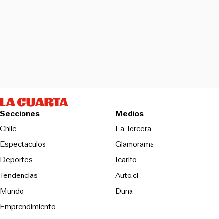
Secciones
Medios
Opens in new wind
Chile
La Tercera
Espectaculos
Glamorama
Opens in new window
Deportes
Icarito
Opens in new window
Tendencias
Auto.cl
Opens in new window
Mundo
Duna
Emprendimiento