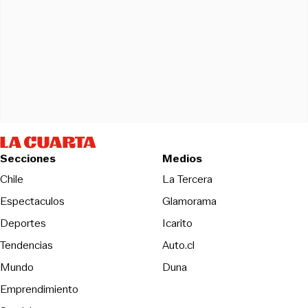
Secciones
Medios
Opens in new wind
Chile
La Tercera
Espectaculos
Glamorama
Opens in new window
Deportes
Icarito
Opens in new window
Tendencias
Auto.cl
Opens in new window
Mundo
Duna
Emprendimiento