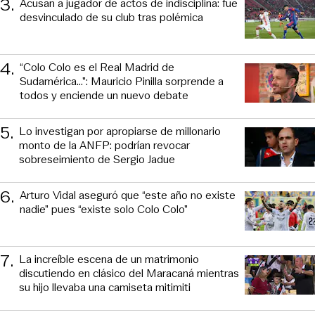
3
.
Acusan a jugador de actos de indisciplina: fue
desvinculado de su club tras polémica
4
.
“Colo Colo es el Real Madrid de
Sudamérica…”: Mauricio Pinilla sorprende a
todos y enciende un nuevo debate
5
.
Lo investigan por apropiarse de millonario
monto de la ANFP: podrían revocar
sobreseimiento de Sergio Jadue
6
.
Arturo Vidal aseguró que “este año no existe
nadie” pues “existe solo Colo Colo”
7
.
La increíble escena de un matrimonio
discutiendo en clásico del Maracaná mientras
su hijo llevaba una camiseta mitimiti