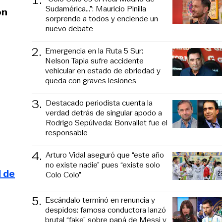
Sudamérica…”: Mauricio Pinilla
on
sorprende a todos y enciende un
nuevo debate
2
.
Emergencia en la Ruta 5 Sur:
Nelson Tapia sufre accidente
vehicular en estado de ebriedad y
queda con graves lesiones
3
.
Destacado periodista cuenta la
verdad detrás de singular apodo a
Rodrigo Sepúlveda: Bonvallet fue el
responsable
4
.
Arturo Vidal aseguró que “este año
no existe nadie” pues “existe solo
l de
Colo Colo”
5
.
Escándalo terminó en renuncia y
despidos: famosa conductora lanzó
brutal “fake” sobre papá de Messi y