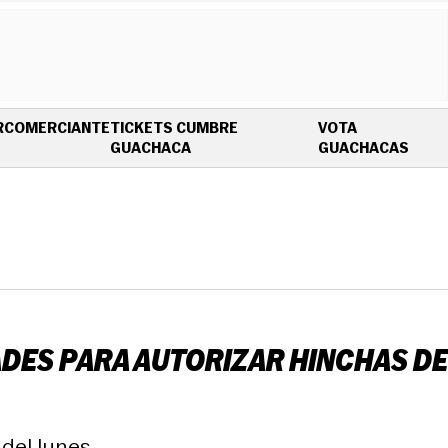
R
COMERCIANTE
TICKETS CUMBRE
VOTA
OPENS IN NEW WINDOW
OPEN
GUACHACA
GUACHACAS
ADES PARA AUTORIZAR HINCHAS DE
del lunes.