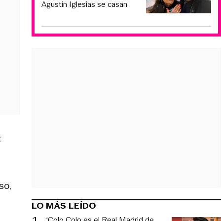
Agustín Iglesias se casan
:
so,
LO MÁS LEÍDO
1
.
“Colo Colo es el Real Madrid de