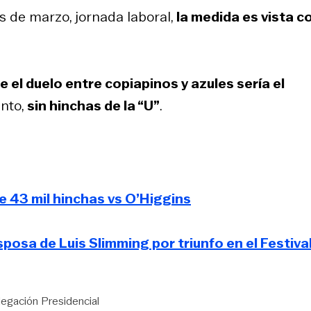
s de marzo, jornada laboral,
la medida es vista c
 el duelo entre copiapinos y azules sería el
nto,
sin hinchas de la “U”
.
de 43 mil hinchas vs O’Higgins
sposa de Luis Slimming por triunfo en el Festiva
egación Presidencial