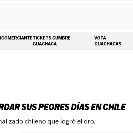
R
COMERCIANTE
TICKETS CUMBRE
VOTA
OPENS IN NEW WINDOW
OPEN
GUACHACA
GUACHACAS
RDAR SUS PEORES DÍAS EN CHILE
alizado chileno que logró el oro.