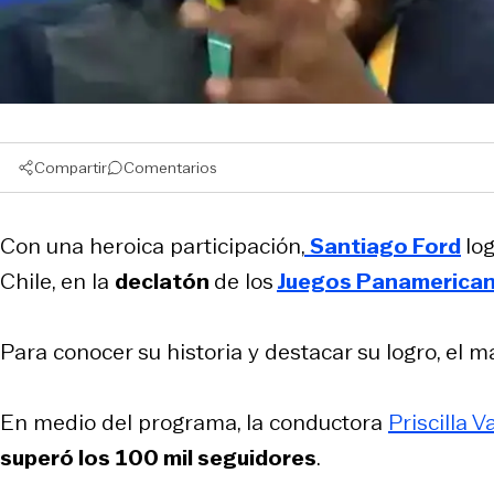
Compartir
Comentarios
Con una heroica participación,
Santiago Ford
lo
Chile, en la
declatón
de los
Juegos Panamerica
Para conocer su historia y destacar su logro, el m
En medio del programa, la conductora
Priscilla V
superó los 100 mil seguidores
.