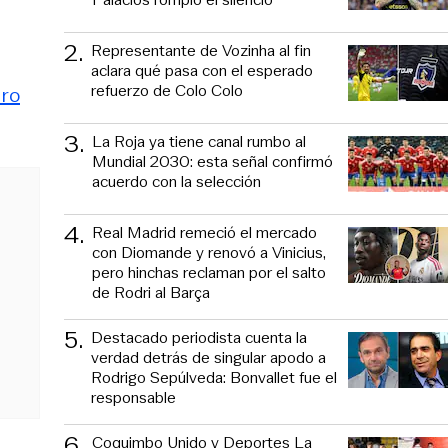
2
.
Representante de Vozinha al fin
aclara qué pasa con el esperado
refuerzo de Colo Colo
ero
3
.
La Roja ya tiene canal rumbo al
Mundial 2030: esta señal confirmó
acuerdo con la selección
4
.
Real Madrid remeció el mercado
con Diomande y renovó a Vinicius,
pero hinchas reclaman por el salto
de Rodri al Barça
5
.
Destacado periodista cuenta la
verdad detrás de singular apodo a
Rodrigo Sepúlveda: Bonvallet fue el
responsable
6
.
Coquimbo Unido y Deportes La