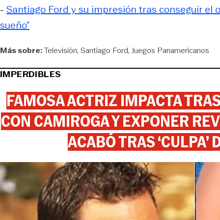
-
Santiago Ford y su impresión tras conseguir el 
sueño”
Más sobre:
Televisión
Santiago Ford
Juegos Panamericanos
IMPERDIBLES
FAMOSA ACTRIZ IMPACTA TR
CON CAMIROGA Y EXPONER REV
ACABÓ TRAS ‘CULPA’ 