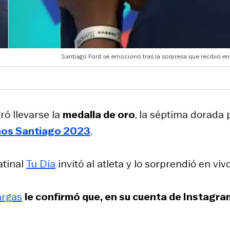
Santiago Ford se emocionó tras la sorpresa que recibió en
gró llevarse la
medalla de oro
, la séptima dorada 
nos Santiago 2023
.
atinal
Tu Día
invitó al atleta y lo sorprendió en vivo
argas
le confirmó que, en su cuenta de Instagra