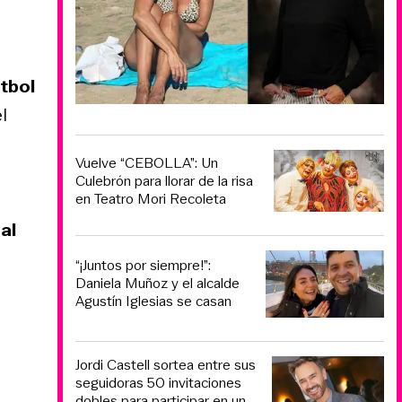
útbol
l
Vuelve “CEBOLLA”: Un
Culebrón para llorar de la risa
en Teatro Mori Recoleta
al
“¡Juntos por siempre!”:
Daniela Muñoz y el alcalde
Agustín Iglesias se casan
Jordi Castell sortea entre sus
seguidoras 50 invitaciones
dobles para participar en un