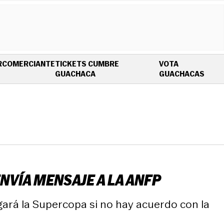
R
COMERCIANTE
TICKETS CUMBRE
VOTA
OPENS IN NEW WINDOW
OPEN
GUACHACA
GUACHACAS
ENVÍA MENSAJE A LA ANFP
gará la Supercopa si no hay acuerdo con la