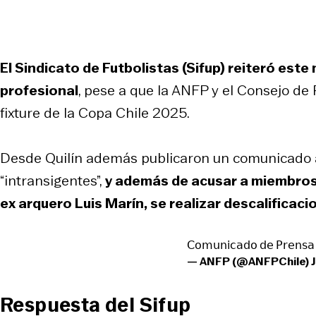
El Sindicato de Futbolistas (Sifup) reiteró este
profesional
, pese a que la ANFP y el Consejo de
fixture de la Copa Chile 2025.
Desde Quilín además publicaron un comunicado a
“intransigentes”,
y además de acusar a miembros d
ex arquero Luis Marín, se realizar descalificaci
𝖢𝗈𝗆𝗎𝗇𝗂𝖼𝖺𝖽𝗈 𝖽𝖾 𝖯𝗋𝖾𝗇𝗌
— ANFP (@ANFPChile)
Respuesta del Sifup