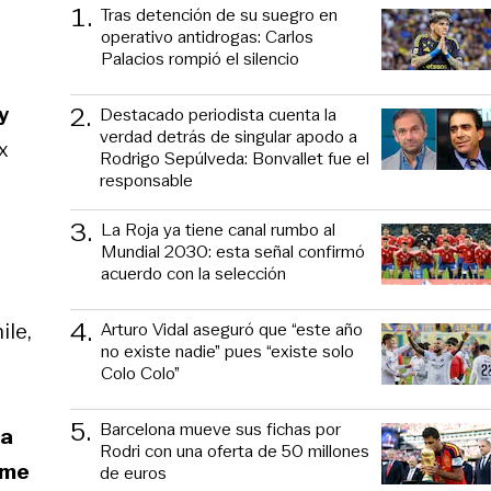
1
.
Tras detención de su suegro en
operativo antidrogas: Carlos
Palacios rompió el silencio
2
.
y
Destacado periodista cuenta la
verdad detrás de singular apodo a
x
Rodrigo Sepúlveda: Bonvallet fue el
responsable
3
.
La Roja ya tiene canal rumbo al
Mundial 2030: esta señal confirmó
acuerdo con la selección
4
.
ile,
Arturo Vidal aseguró que “este año
no existe nadie” pues “existe solo
Colo Colo”
5
.
Barcelona mueve sus fichas por
la
Rodri con una oferta de 50 millones
ime
de euros