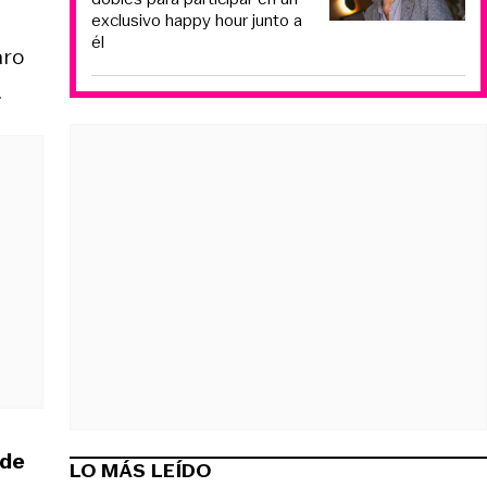
exclusivo happy hour junto a
él
aro
.
sde
LO MÁS LEÍDO