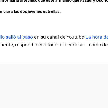
informaría al técnico que esté al mando que Assadi y Osori
nciar a las dos jovenes estrellas.
lo salió al paso
en su canal de Youtube
La hora d
tamente, respondió con todo a la curiosa —como de