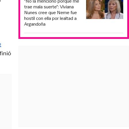
o
“No la menciono porque me
trae mala suerte”: Viviana
Nunes cree que Neme fue
hostil con ella por lealtad a
Argandoña
e
finió