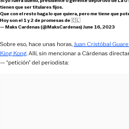
Si yo fuera dueño, presidente o gerente deportivo de La U 
tienen que ser titulares fijos.
Que con el resto haga lo que quiera, pero me tiene que pote
Hoy son el 1 y 2 de promesas de 🇨🇱
— Maks Cardenas (@MaksCardenas)
June 16, 2023
Sobre eso, hace unas horas,
Juan Cristóbal Guarel
King Kong
. Allí, sin mencionar a Cárdenas direc
— “petición” del periodista: