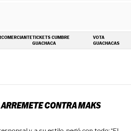
R
COMERCIANTE
TICKETS CUMBRE
VOTA
OPENS IN NEW WINDOW
OPEN
GUACHACA
GUACHACAS
O ARREMETE CONTRA MAKS
sponsal y, a su estilo, pegó con todo: “El