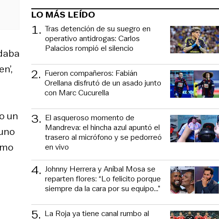
LO MÁS LEÍDO
1
.
Tras detención de su suegro en
operativo antidrogas: Carlos
Palacios rompió el silencio
ndaba
n’,
2
.
Fueron compañeros: Fabián
Orellana disfrutó de un asado junto
con Marc Cucurella
do un
3
.
El asqueroso momento de
Mandreva: el hincha azul apuntó el
 uno
trasero al micrófono y se pedorreó
cómo
en vivo
4
.
Johnny Herrera y Aníbal Mosa se
reparten flores: “Lo felicito porque
siempre da la cara por su equipo…”
5
.
La Roja ya tiene canal rumbo al