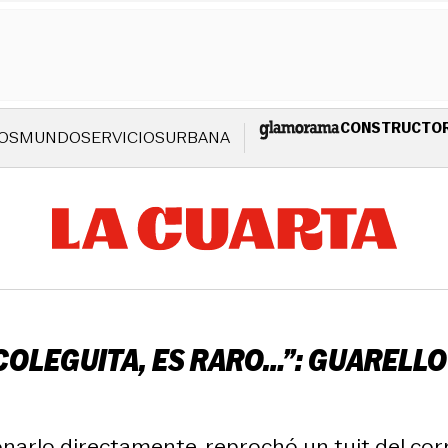
CONSTRUCTO
OS
MUNDO
SERVICIOS
URBANA
COLEGUITA, ES RARO…”: GUARELL
narlo directamente, reprochó un tuit del corre