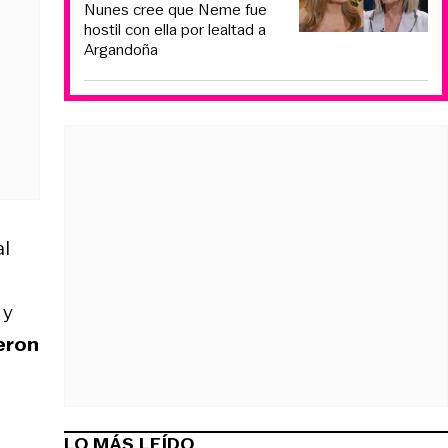
Nunes cree que Neme fue
hostil con ella por lealtad a
Argandoña
al
 y
ieron
LO MÁS LEÍDO