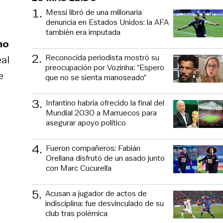
1
.
Messi libró de una millonaria
denuncia en Estados Unidos: la AFA
también era imputada
mo
2
.
Reconocida periodista mostró su
eal
preocupación por Vozinha: “Espero
e
que no se sienta manoseado”
3
.
Infantino habría ofrecido la final del
Mundial 2030 a Marruecos para
asegurar apoyo político
4
.
Fueron compañeros: Fabián
Orellana disfrutó de un asado junto
con Marc Cucurella
5
.
Acusan a jugador de actos de
indisciplina: fue desvinculado de su
club tras polémica