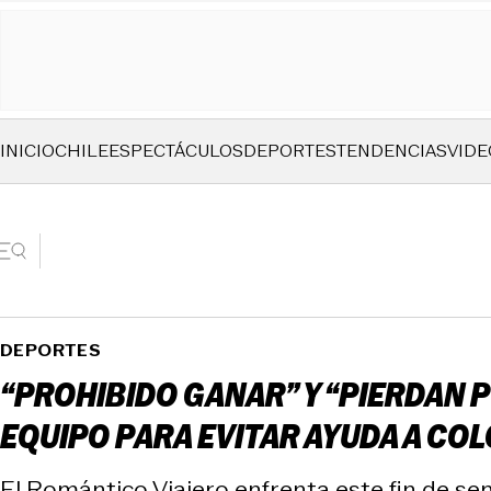
INICIO
CHILE
ESPECTÁCULOS
DEPORTES
TENDENCIAS
VIDE
DEPORTES
“PROHIBIDO GANAR” Y “PIERDAN PO
EQUIPO PARA EVITAR AYUDA A CO
El Romántico Viajero enfrenta este fin de sema