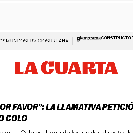
CONSTRUCTO
OS
MUNDO
SERVICIOS
URBANA
R FAVOR”: LA LLAMATIVA PETICIÓN
LO COLO
na a Cobresal, uno de los rivales directo de l