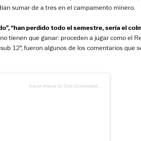
odían sumar de a tres en el campamento minero.
do”, “han perdido todo el semestre, sería el col
 no tienen que ganar: proceden a jugar como el R
a sub 12″, fueron algunos de los comentarios que s
A post shared by Club Universidad de Chile (@udechileoficial)