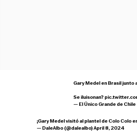
Gary Medel en Brasil junto 
Se iluisonan?
pic.twitter.
— El Único Grande de Chile
¡Gary Medel visitó al plantel de Colo Colo e
— DaleAlbo (@dalealbo)
April 8, 2024