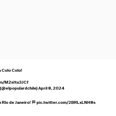
a Colo Colo!
com/M2sItu3JCf
 (@elpopulardchile)
April 8, 2024
n Río de Janeiro! 🏁
pic.twitter.com/2BRLxLNH8s