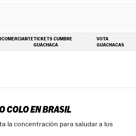
R
COMERCIANTE
TICKETS CUMBRE
VOTA
OPENS IN NEW WINDOW
OPEN
GUACHACA
GUACHACAS
O COLO EN BRASIL
sta la concentración para saludar a los