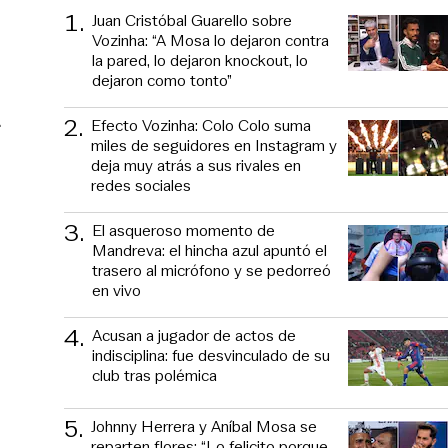
1
.
Juan Cristóbal Guarello sobre
Vozinha: “A Mosa lo dejaron contra
la pared, lo dejaron knockout, lo
dejaron como tonto”
.
2
.
Efecto Vozinha: Colo Colo suma
miles de seguidores en Instagram y
deja muy atrás a sus rivales en
redes sociales
3
.
El asqueroso momento de
Mandreva: el hincha azul apuntó el
trasero al micrófono y se pedorreó
en vivo
4
.
Acusan a jugador de actos de
indisciplina: fue desvinculado de su
club tras polémica
5
.
Johnny Herrera y Aníbal Mosa se
reparten flores: “Lo felicito porque