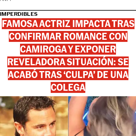
IMPERDIBLES
FAMOSA ACTRIZ IMPACTA TRAS
CONFIRMAR ROMANCE CON
CAMIROGA Y EXPONER
REVELADORA SITUACIÓN: SE
ACABÓ TRAS ‘CULPA’ DE UNA
COLEGA