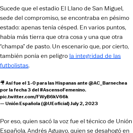
Sucede que el estadio El Llano de San Miguel,
sede del compromiso, se encontraba en pésimo
estado: apenas tenía césped. En varios puntos,
había más tierra que otra cosa y una que otra
“champa” de pasto. Un escenario que, por cierto,
también ponía en peligro
la integridad de las
futbolistas
.
🎥 Así fue el 1-0 para las Hispanas ante
@AC_Barnechea
por la fecha 3 del
#AscensoFemenino
.
pic.twitter.com/FWyB6kV66k
— Unión Española (@UEoficial)
July 2, 2023
Por eso, quien sacó la voz fue el técnico de Unión
Española, Andrés Aguayo, quien se desahogó en