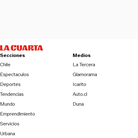
Secciones
Medios
Opens in new wind
Chile
La Tercera
Espectaculos
Glamorama
Opens in new window
Deportes
Icarito
Opens in new window
Tendencias
Auto.cl
Opens in new window
Mundo
Duna
Emprendimiento
Servicios
Urbana