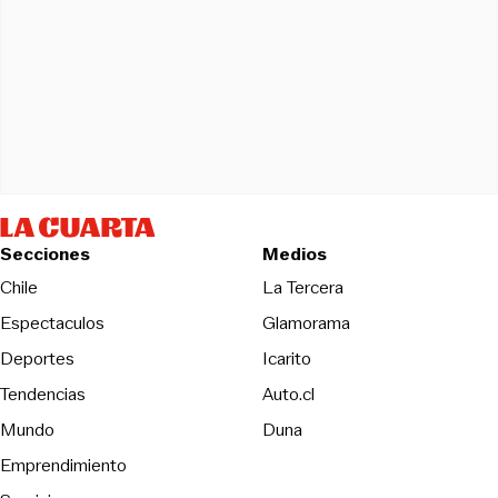
Secciones
Medios
Opens in new wind
Chile
La Tercera
Espectaculos
Glamorama
Opens in new window
Deportes
Icarito
Opens in new window
Tendencias
Auto.cl
Opens in new window
Mundo
Duna
Emprendimiento