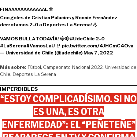
FINAAAAAAAAAAAAL ⚽️
Con goles de Cristian Palacios y Ronnie Fernández
derrotamos 2-0 a Deportes La Serena! 💪
VAMOS BULLA TODAVÍA! 🔵🔴
#UdeChile
2-0
#LaSerena
#VamosLaU
🤘
pic.twitter.com/4JHCmC4Ova
— Universidad de Chile (@udechile)
May 7, 2022
Más sobre:
Fútbol
Campeonato Nacional 2022
Universidad de
Chile
Deportes La Serena
IMPERDIBLES
“ESTOY COMPLICADÍSIMO. SI NO
ES UNA, ES OTRA
ENFERMEDAD”: EL “PEÑETEÑE”