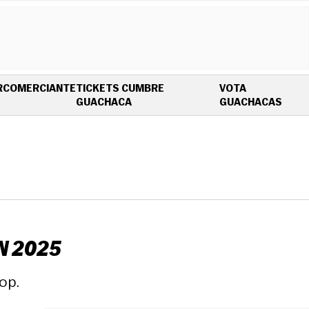
R
COMERCIANTE
TICKETS CUMBRE
VOTA
OPENS IN NEW WINDOW
OPEN
GUACHACA
GUACHACAS
N 2025
op.