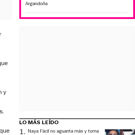
Argandoña
r
que
n y
s.
LO MÁS LEÍDO
 que
1
.
Naya Fácil no aguanta más y toma