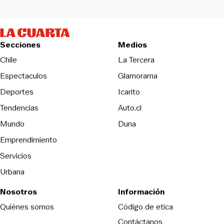
Secciones
Medios
Opens in new wind
Chile
La Tercera
Espectaculos
Glamorama
Opens in new window
Deportes
Icarito
Opens in new window
Tendencias
Auto.cl
Opens in new window
Mundo
Duna
Emprendimiento
Servicios
Urbana
Nosotros
Información
Opens in new
Quiénes somos
Código de etica
Contáctanos