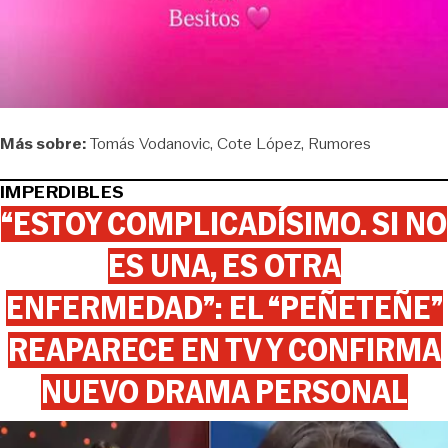
Más sobre:
Tomás Vodanovic
Cote López
Rumores
IMPERDIBLES
“ESTOY COMPLICADÍSIMO. SI NO
ES UNA, ES OTRA
ENFERMEDAD”: EL “PEÑETEÑE”
REAPARECE EN TV Y CONFIRMA
NUEVO DRAMA PERSONAL