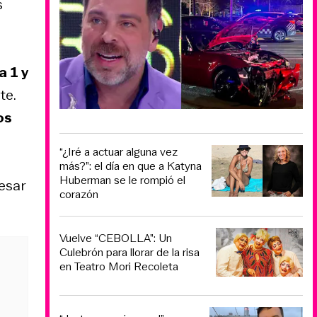
s
a 1 y
te.
os
“¿Iré a actuar alguna vez
más?”: el día en que a Katyna
Huberman se le rompió el
resar
corazón
Vuelve “CEBOLLA”: Un
Culebrón para llorar de la risa
en Teatro Mori Recoleta