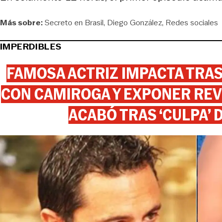
Más sobre:
Secreto en Brasil
Diego González
Redes sociales
IMPERDIBLES
FAMOSA ACTRIZ IMPACTA TR
CON CAMIROGA Y EXPONER REV
ACABÓ TRAS ‘CULPA’ 