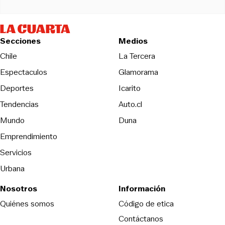
Secciones
Medios
Opens in new wind
Chile
La Tercera
Espectaculos
Glamorama
Opens in new window
Deportes
Icarito
Opens in new window
Tendencias
Auto.cl
Opens in new window
Mundo
Duna
Emprendimiento
Servicios
Urbana
Nosotros
Información
Opens in new
Quiénes somos
Código de etica
Contáctanos