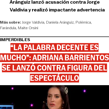
Aránguiz lanzó acusación contra Jorge
Valdivia y realizó impactante advertencia
Más sobre:
Jorge Valdivia
Daniela Aránguiz
Polémica
Farándula
Maite Orsini
IMPERDIBLES
“LA PALABRA DECENTE ES
MUCHO”: ADRIANA BARRIENTOS
SE LANZÓ CONTRA FIGURA DEL
ESPECTÁCULO