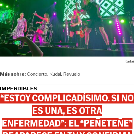
Kudai
Más sobre:
Concierto
Kudai
Revuelo
IMPERDIBLES
“ESTOY COMPLICADÍSIMO. SI NO
ES UNA, ES OTRA
ENFERMEDAD”: EL “PEÑETEÑE”