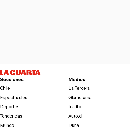
Secciones
Medios
Opens in new wind
Chile
La Tercera
Espectaculos
Glamorama
Opens in new window
Deportes
Icarito
Opens in new window
Tendencias
Auto.cl
Opens in new window
Mundo
Duna