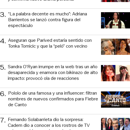
3
.
“La palabra decente es mucho”: Adriana
Barrientos se lanzó contra figura del
espectáculo
4
.
Aseguran que Parived estaría sentido con
Tonka Tomicic y que la “peló” con vecino
5
.
Sandra O’Ryan irrumpe en la web tras un año
desaparecida y enamora con bikinazo de alto
impacto: provocó ola de reacciones
6
.
Pololo de una famosa y una influencer: filtran
nombres de nuevos confirmados para Fiebre
de Canto
7
.
Fernando Solabarrieta dio la sorpresa:
Cadem dio a conocer a los rostros de TV