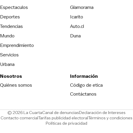
Espectaculos
Glamorama
Opens in new window
Deportes
Icarito
Opens in new window
Tendencias
Auto.cl
Opens in new window
Mundo
Duna
Emprendimiento
Servicios
Urbana
Nosotros
Información
Opens in new
Quiénes somos
Código de etica
Contáctanos
Opens in new window
Ope
© 2026 La Cuarta
Canal de denuncias
Declaración de Intereses
Opens in new window
Opens in new window
Contacto comercial
Tarifas publicidad electoral
Términos y condiciones
Políticas de privacidad