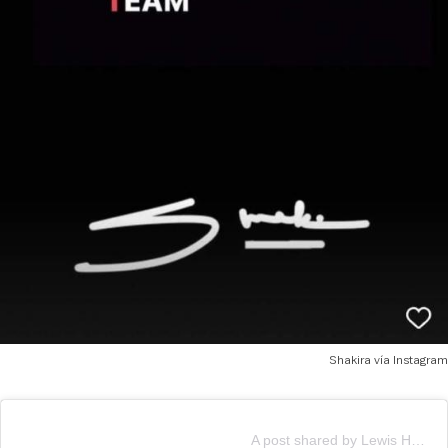
Shakira vía Instagram
A post shared by Lewis Hamilton (@lewishamilton)