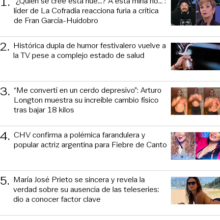
1
.
“¿Quién se cree esta hue...? A esta mina no...”:
líder de La Cofradía reacciona furia a crítica
de Fran García-Huidobro
2
.
Histórica dupla de humor festivalero vuelve a
la TV pese a complejo estado de salud
3
.
“Me convertí en un cerdo depresivo”: Arturo
Longton muestra su increíble cambio físico
tras bajar 18 kilos
4
.
CHV confirma a polémica farandulera y
popular actriz argentina para Fiebre de Canto
5
.
María José Prieto se sincera y revela la
verdad sobre su ausencia de las teleseries:
dio a conocer factor clave