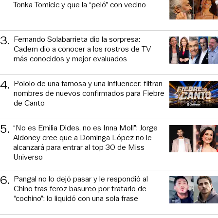
Tonka Tomicic y que la “peló” con vecino
3
.
Fernando Solabarrieta dio la sorpresa:
Cadem dio a conocer a los rostros de TV
más conocidos y mejor evaluados
4
.
Pololo de una famosa y una influencer: filtran
nombres de nuevos confirmados para Fiebre
de Canto
5
.
“No es Emilia Dides, no es Inna Moll”: Jorge
Aldoney cree que a Dominga López no le
alcanzará para entrar al top 30 de Miss
Universo
6
.
Pangal no lo dejó pasar y le respondió al
Chino tras feroz basureo por tratarlo de
“cochino”: lo liquidó con una sola frase