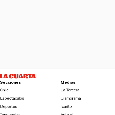
Secciones
Medios
Opens in new wind
Chile
La Tercera
Espectaculos
Glamorama
Opens in new window
Deportes
Icarito
Opens in new window
Tendencias
Auto.cl