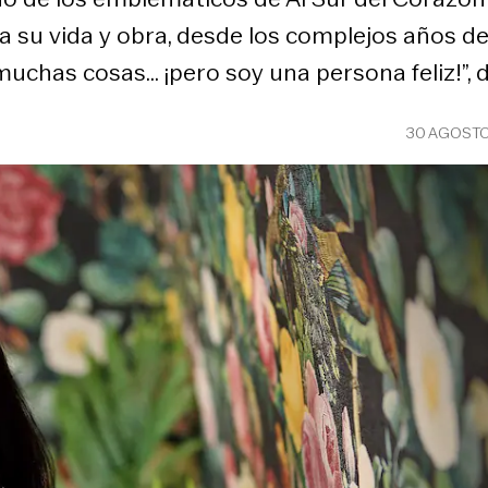
sa su vida y obra, desde los complejos años d
chas cosas... ¡pero soy una persona feliz!”, d
30 AGOSTO