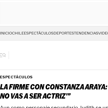
INICIO
CHILE
ESPECTÁCULOS
DEPORTES
TENDENCIAS
VIDE
ESPECTÁCULOS
LA FIRME CON CONSTANZA ARAYA: 
NO VAS A SER ACTRIZ’”
Aun como personaje secundario, Judith se uno