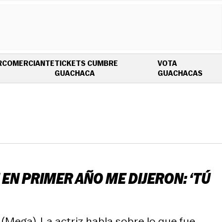
R
COMERCIANTE
TICKETS CUMBRE
VOTA
OPENS IN NEW WINDOW
OPEN
GUACHACA
GUACHACAS
 EN PRIMER AÑO ME DIJERON: ‘TÚ
Mega). La actriz habla sobre lo que fue