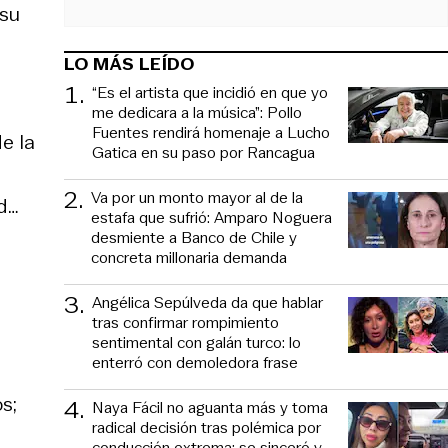
 su
LO MÁS LEÍDO
1
.
“Es el artista que incidió en que yo
me dedicara a la música”: Pollo
Fuentes rendirá homenaje a Lucho
e la
Gatica en su paso por Rancagua
2
.
Va por un monto mayor al de la
d…
estafa que sufrió: Amparo Noguera
desmiente a Banco de Chile y
concreta millonaria demanda
3
.
Angélica Sepúlveda da que hablar
tras confirmar rompimiento
sentimental con galán turco: lo
enterró con demoledora frase
s;
4
.
Naya Fácil no aguanta más y toma
radical decisión tras polémica por
conducción extrema: se sinceró y