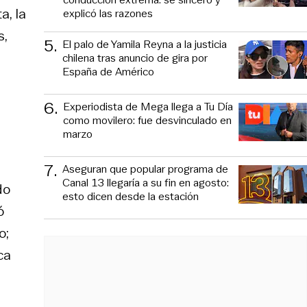
a, la
explicó las razones
s,
5
.
El palo de Yamila Reyna a la justicia
chilena tras anuncio de gira por
España de Américo
6
.
Experiodista de Mega llega a Tu Día
como movilero: fue desvinculado en
marzo
7
.
Aseguran que popular programa de
Canal 13 llegaría a su fin en agosto:
do
esto dicen desde la estación
ó
o;
ca