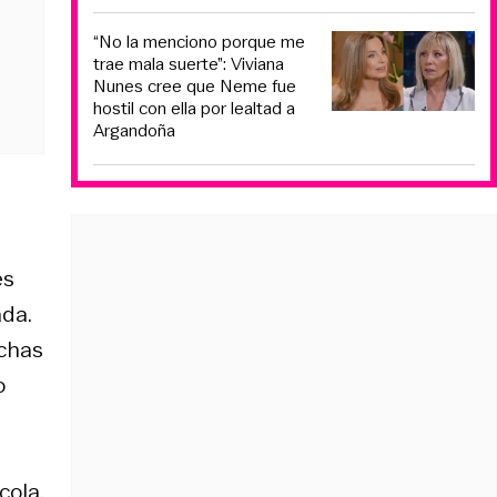
“No la menciono porque me
trae mala suerte”: Viviana
Nunes cree que Neme fue
hostil con ella por lealtad a
Argandoña
es
ada.
nchas
o
cola.