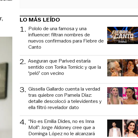
s
r,
LO MÁS LEÍDO
1
.
Pololo de una famosa y una
influencer: filtran nombres de
nuevos confirmados para Fiebre de
Canto
2
.
Aseguran que Parived estaría
sentido con Tonka Tomicic y que la
“peló” con vecino
3
.
Gissella Gallardo cuenta la verdad
tras quiebre con Pamela Díaz:
detalle descolocó a televidentes y
ella filtró revelador dato
4
.
“No es Emilia Dides, no es Inna
Moll”: Jorge Aldoney cree que a
Dominga López no le alcanzará