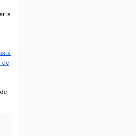
e
erte
está
s de
 de