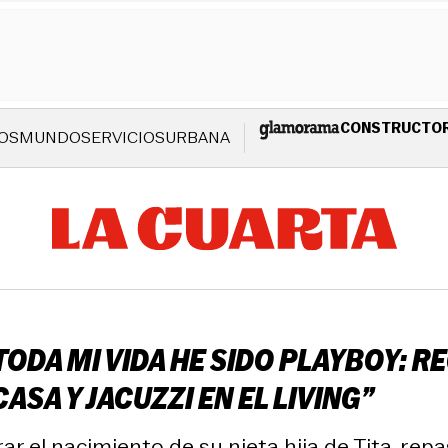
CONSTRUCTO
OS
MUNDO
SERVICIOS
URBANA
TODA MI VIDA HE SIDO PLAYBOY: R
SA Y JACUZZI EN EL LIVING”
ar el nacimiento de su nieta hija de Tita, rep