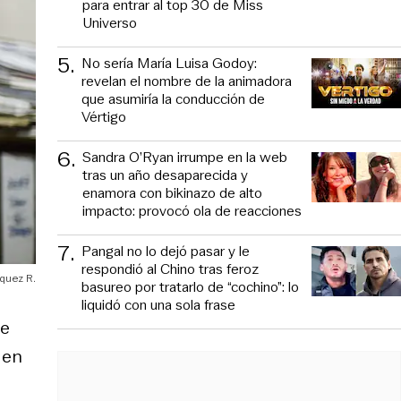
para entrar al top 30 de Miss
Universo
5
.
No sería María Luisa Godoy:
revelan el nombre de la animadora
que asumiría la conducción de
Vértigo
6
.
Sandra O’Ryan irrumpe en la web
tras un año desaparecida y
enamora con bikinazo de alto
impacto: provocó ola de reacciones
7
.
Pangal no lo dejó pasar y le
respondió al Chino tras feroz
quez R.
basureo por tratarlo de “cochino”: lo
liquidó con una sola frase
ue
 en